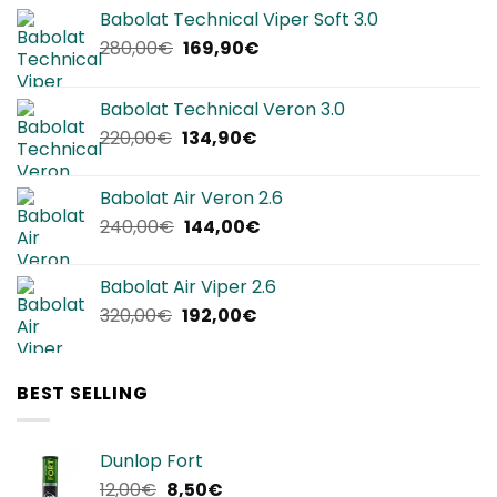
Babolat Technical Viper Soft 3.0
Il
Il
280,00
€
169,90
€
prezzo
prezzo
originale
attuale
Babolat Technical Veron 3.0
era:
è:
Il
Il
220,00
€
134,90
€
280,00€.
169,90€.
prezzo
prezzo
originale
attuale
Babolat Air Veron 2.6
era:
è:
Il
Il
240,00
€
144,00
€
220,00€.
134,90€.
prezzo
prezzo
originale
attuale
Babolat Air Viper 2.6
era:
è:
Il
Il
320,00
€
192,00
€
240,00€.
144,00€.
prezzo
prezzo
originale
attuale
era:
è:
BEST SELLING
320,00€.
192,00€.
Dunlop Fort
Il
Il
12,00
€
8,50
€