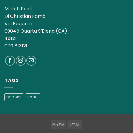
Match Point
Di Christian Famà
Via Paganini 60
09045 Quartu S’Elena (CA)
Italia
070 813121
TAGS
babolat
Padel
PayPal
Cash
On