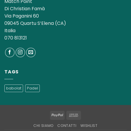
Match Point
Di Christian Famà
Via Paganini 60
09045 Quartu S’Elena (CA)
Italia
070 813121
TAGS
babolat
Padel
PayPal
Cash
On
CHI SIAMO
CONTATTI
WISHLIST
Delivery