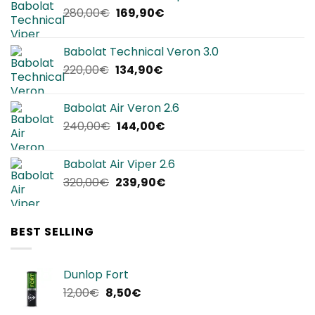
Il
Il
280,00
€
169,90
€
prezzo
prezzo
originale
attuale
Babolat Technical Veron 3.0
era:
è:
Il
Il
220,00
€
134,90
€
280,00€.
169,90€.
prezzo
prezzo
originale
attuale
Babolat Air Veron 2.6
era:
è:
Il
Il
240,00
€
144,00
€
220,00€.
134,90€.
prezzo
prezzo
originale
attuale
Babolat Air Viper 2.6
era:
è:
Il
Il
320,00
€
239,90
€
240,00€.
144,00€.
prezzo
prezzo
originale
attuale
era:
è:
BEST SELLING
320,00€.
239,90€.
Dunlop Fort
Il
Il
12,00
€
8,50
€
prezzo
prezzo