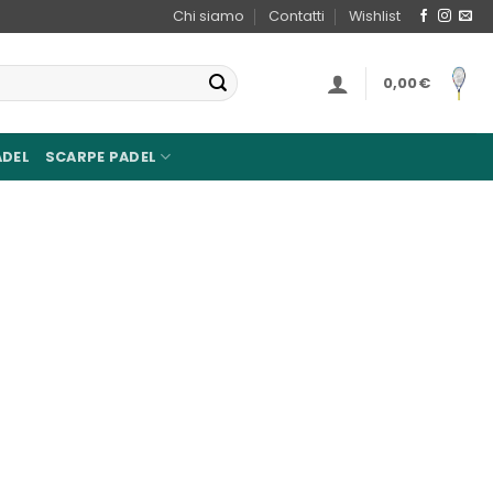
Chi siamo
Contatti
Wishlist
0,00
€
ADEL
SCARPE PADEL