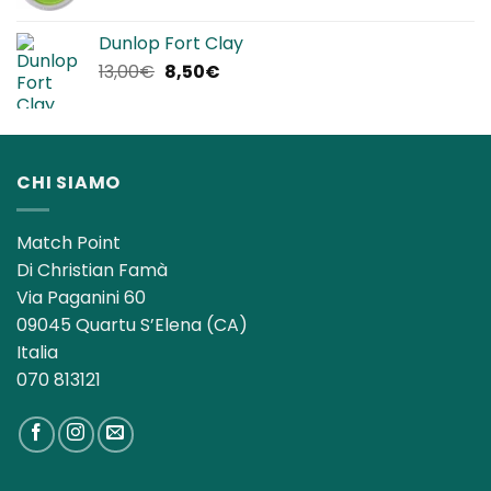
prezzo
prezzo
originale
attuale
Dunlop Fort Clay
era:
è:
Il
Il
13,00
€
8,50
€
140,00€.
119,90€.
prezzo
prezzo
originale
attuale
era:
è:
13,00€.
8,50€.
CHI SIAMO
Match Point
Di Christian Famà
Via Paganini 60
09045 Quartu S’Elena (CA)
Italia
070 813121