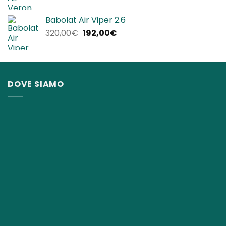
prezzo
prezzo
originale
attuale
Babolat Air Viper 2.6
era:
è:
Il
Il
320,00
€
192,00
€
240,00€.
144,00€.
prezzo
prezzo
originale
attuale
era:
è:
320,00€.
192,00€.
DOVE SIAMO