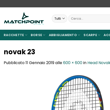
Salta
ai
contenuti
Cerca:
RACCHETTE
BORSE
ABBIGLIAMENTO
SCARPE
AC
novak 23
Pubblicato
11 Gennaio 2019
alle
600 × 600
in
Head Novak