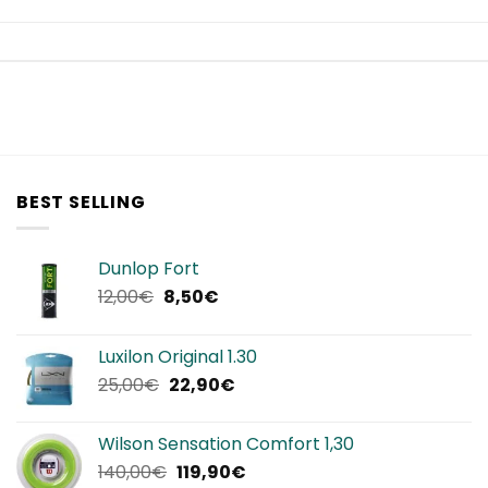
BEST SELLING
Dunlop Fort
Il
Il
12,00
€
8,50
€
prezzo
prezzo
originale
attuale
Luxilon Original 1.30
era:
è:
Il
Il
25,00
€
22,90
€
12,00€.
8,50€.
prezzo
prezzo
originale
attuale
Wilson Sensation Comfort 1,30
era:
è:
Il
Il
140,00
€
119,90
€
25,00€.
22,90€.