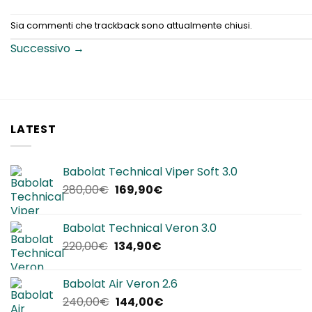
Sia commenti che trackback sono attualmente chiusi.
Successivo
→
LATEST
Babolat Technical Viper Soft 3.0
Il
Il
280,00
€
169,90
€
prezzo
prezzo
originale
attuale
Babolat Technical Veron 3.0
era:
è:
Il
Il
220,00
€
134,90
€
280,00€.
169,90€.
prezzo
prezzo
originale
attuale
Babolat Air Veron 2.6
era:
è:
Il
Il
240,00
€
144,00
€
220,00€.
134,90€.