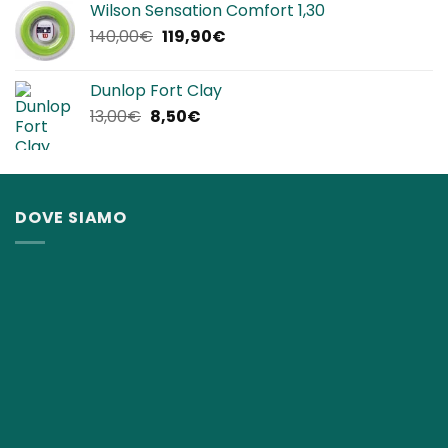
Wilson Sensation Comfort 1,30
era:
è:
Il
Il
140,00
€
119,90
€
25,00€.
22,90€.
prezzo
prezzo
originale
attuale
Dunlop Fort Clay
era:
è:
Il
Il
13,00
€
8,50
€
140,00€.
119,90€.
prezzo
prezzo
originale
attuale
era:
è:
13,00€.
8,50€.
DOVE SIAMO