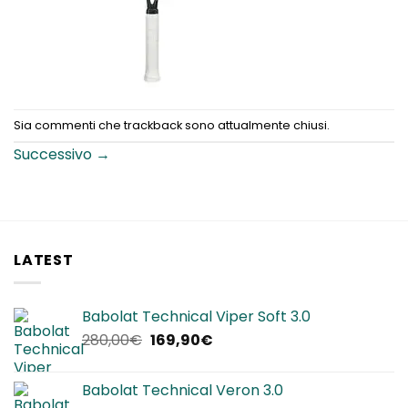
Sia commenti che trackback sono attualmente chiusi.
Successivo
→
LATEST
Babolat Technical Viper Soft 3.0
Il
Il
280,00
€
169,90
€
prezzo
prezzo
originale
attuale
Babolat Technical Veron 3.0
era:
è: