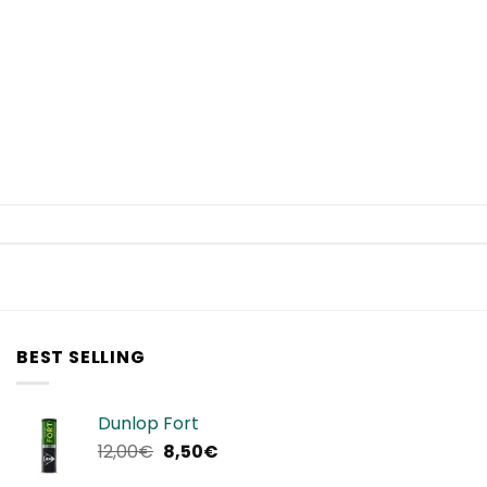
BEST SELLING
Dunlop Fort
Il
Il
12,00
€
8,50
€
prezzo
prezzo