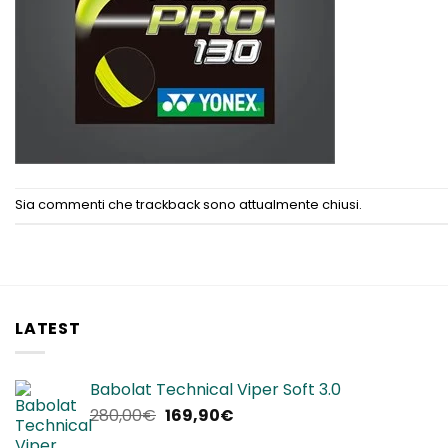
Sia commenti che trackback sono attualmente chiusi.
LATEST
Babolat Technical Viper Soft 3.0
Il
Il
280,00
€
169,90
€
prezzo
prezzo