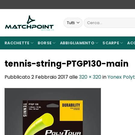
Salta
ai
contenuti
Cerca:
RACCHETTE
BORSE
ABBIGLIAMENTO
SCARPE
AC
tennis-string-PTGP130-main
Pubblicato
2 Febbraio 2017
alle
320 × 320
in
Yonex Polyt