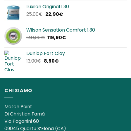
originale
attuale
Luxilon Original 1.30
era:
è:
Il
Il
25,00
€
22,90
€
12,00€.
8,50€.
prezzo
prezzo
originale
attuale
Wilson Sensation Comfort 1,30
era:
è:
Il
Il
140,00
€
119,90
€
25,00€.
22,90€.
prezzo
prezzo
originale
attuale
Dunlop Fort Clay
era:
è:
Il
Il
13,00
€
8,50
€
140,00€.
119,90€.
prezzo
prezzo
originale
attuale
era:
è:
13,00€.
8,50€.
CHI SIAMO
Match Point
Di Christian Famà
Via Paganini 60
09045 Quartu S’Elena (CA)