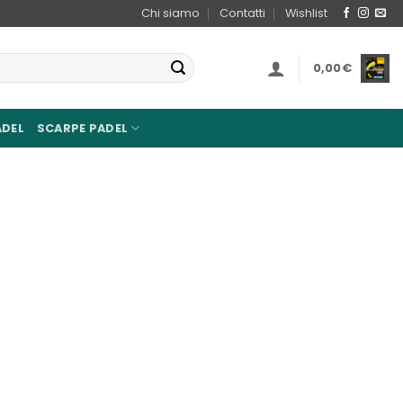
Chi siamo
Contatti
Wishlist
0,00
€
ADEL
SCARPE PADEL