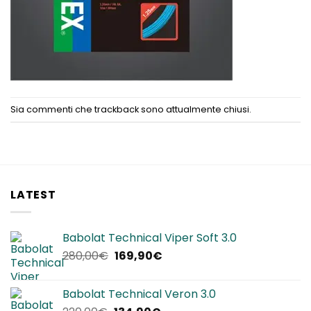
Sia commenti che trackback sono attualmente chiusi.
LATEST
Babolat Technical Viper Soft 3.0
Il
Il
280,00
€
169,90
€
prezzo
prezzo
originale
attuale
Babolat Technical Veron 3.0
era:
è: