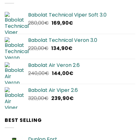
Babolat Technical Viper Soft 3.0
Il
Il
280,00
€
169,90
€
prezzo
prezzo
originale
attuale
Babolat Technical Veron 3.0
era:
è:
Il
Il
220,00
€
134,90
€
280,00€.
169,90€.
prezzo
prezzo
originale
attuale
Babolat Air Veron 2.6
era:
è:
Il
Il
240,00
€
144,00
€
220,00€.
134,90€.
prezzo
prezzo
originale
attuale
Babolat Air Viper 2.6
era:
è:
Il
Il
320,00
€
239,90
€
240,00€.
144,00€.
prezzo
prezzo
originale
attuale
era:
è:
BEST SELLING
320,00€.
239,90€.
Dunlop Fort