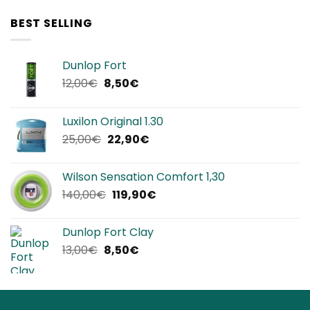
BEST SELLING
Dunlop Fort
Il
Il
12,00
€
8,50
€
prezzo
prezzo
originale
attuale
Luxilon Original 1.30
era:
è:
Il
Il
25,00
€
22,90
€
12,00€.
8,50€.
prezzo
prezzo
originale
attuale
Wilson Sensation Comfort 1,30
era:
è:
Il
Il
140,00
€
119,90
€
25,00€.
22,90€.
prezzo
prezzo
originale
attuale
Dunlop Fort Clay
era:
è:
Il
Il
13,00
€
8,50
€
140,00€.
119,90€.
prezzo
prezzo
originale
attuale
era:
è:
13,00€.
8,50€.