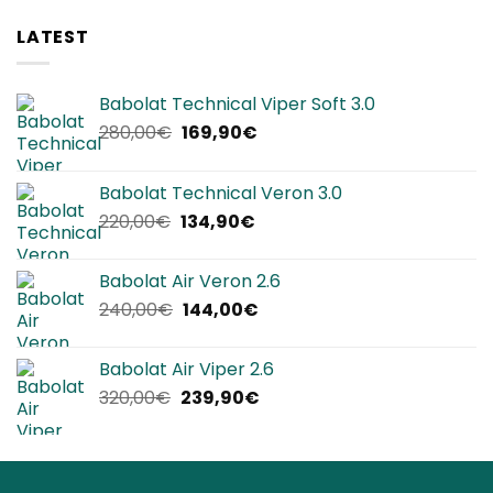
LATEST
Babolat Technical Viper Soft 3.0
Il
Il
280,00
€
169,90
€
prezzo
prezzo
originale
attuale
Babolat Technical Veron 3.0
era:
è:
Il
Il
220,00
€
134,90
€
280,00€.
169,90€.
prezzo
prezzo
originale
attuale
Babolat Air Veron 2.6
era:
è:
Il
Il
240,00
€
144,00
€
220,00€.
134,90€.
prezzo
prezzo
originale
attuale
Babolat Air Viper 2.6
era:
è:
Il
Il
320,00
€
239,90
€
240,00€.
144,00€.
prezzo
prezzo
originale
attuale
era:
è:
320,00€.
239,90€.