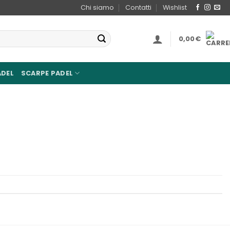
Chi siamo
Contatti
Wishlist
0,00
€
ADEL
SCARPE PADEL