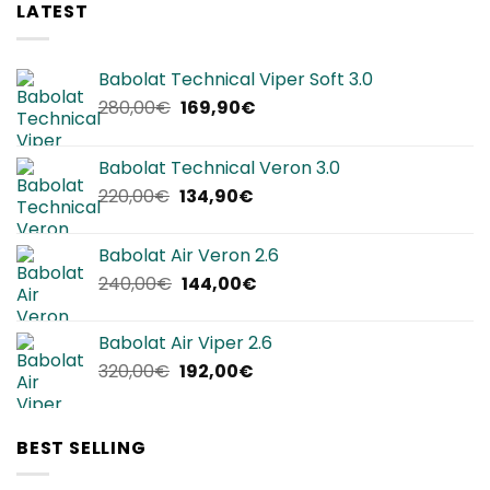
LATEST
Babolat Technical Viper Soft 3.0
Il
Il
280,00
€
169,90
€
prezzo
prezzo
originale
attuale
Babolat Technical Veron 3.0
era:
è:
Il
Il
220,00
€
134,90
€
280,00€.
169,90€.
prezzo
prezzo
originale
attuale
Babolat Air Veron 2.6
era:
è:
Il
Il
240,00
€
144,00
€
220,00€.
134,90€.
prezzo
prezzo
originale
attuale
Babolat Air Viper 2.6
era:
è:
Il
Il
320,00
€
192,00
€
240,00€.
144,00€.
prezzo
prezzo
originale
attuale
era:
è:
BEST SELLING
320,00€.
192,00€.