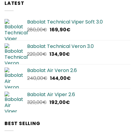
LATEST
Babolat Technical Viper Soft 3.0
Il
Il
280,00
€
169,90
€
prezzo
prezzo
originale
attuale
Babolat Technical Veron 3.0
era:
è:
Il
Il
220,00
€
134,90
€
280,00€.
169,90€.
prezzo
prezzo
originale
attuale
Babolat Air Veron 2.6
era:
è:
Il
Il
240,00
€
144,00
€
220,00€.
134,90€.
prezzo
prezzo
originale
attuale
Babolat Air Viper 2.6
era:
è:
Il
Il
320,00
€
192,00
€
240,00€.
144,00€.
prezzo
prezzo
originale
attuale
era:
è:
BEST SELLING
320,00€.
192,00€.