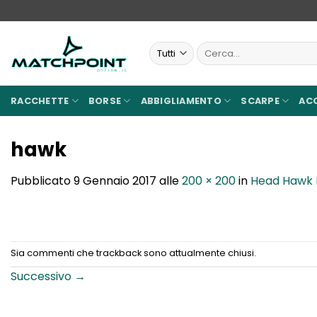
Salta
ai
contenuti
Cerca:
RACCHETTE
BORSE
ABBIGLIAMENTO
SCARPE
AC
hawk
Pubblicato
9 Gennaio 2017
alle
200 × 200
in
Head Hawk B
Sia commenti che trackback sono attualmente chiusi.
Successivo
→