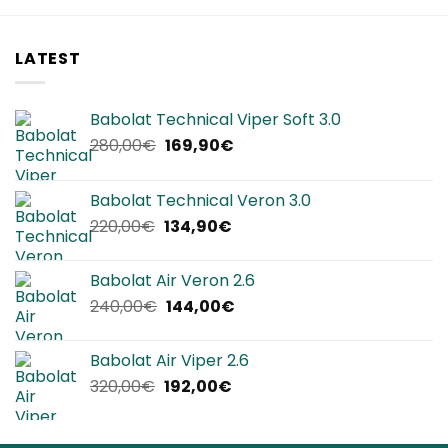
LATEST
Babolat Technical Viper Soft 3.0
Il
Il
280,00
€
169,90
€
prezzo
prezzo
originale
attuale
Babolat Technical Veron 3.0
era:
è:
Il
Il
220,00
€
134,90
€
280,00€.
169,90€.
prezzo
prezzo
originale
attuale
Babolat Air Veron 2.6
era:
è:
Il
Il
240,00
€
144,00
€
220,00€.
134,90€.
prezzo
prezzo
originale
attuale
Babolat Air Viper 2.6
era:
è:
Il
Il
320,00
€
192,00
€
240,00€.
144,00€.
prezzo
prezzo
originale
attuale