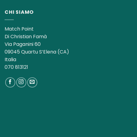
era:
è:
13,00€.
8,50€.
CHI SIAMO
Match Point
Di Christian Famà
Via Paganini 60
09045 Quartu S’Elena (CA)
Italia
070 813121