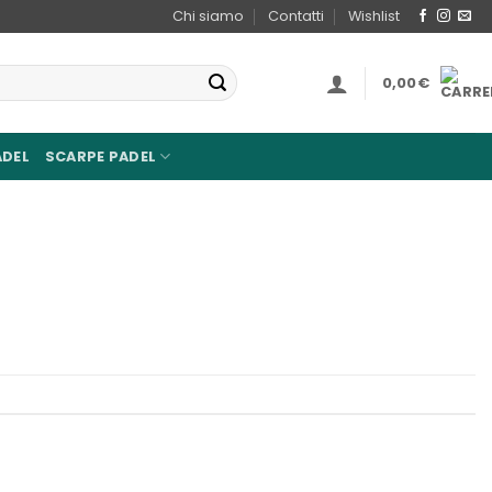
Chi siamo
Contatti
Wishlist
0,00
€
ADEL
SCARPE PADEL