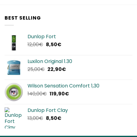
BEST SELLING
Dunlop Fort
Il
Il
12,00
€
8,50
€
prezzo
prezzo
originale
attuale
Luxilon Original 1.30
era:
è:
Il
Il
25,00
€
22,90
€
12,00€.
8,50€.
prezzo
prezzo
originale
attuale
Wilson Sensation Comfort 1,30
era:
è:
Il
Il
140,00
€
119,90
€
25,00€.
22,90€.
prezzo
prezzo
originale
attuale
Dunlop Fort Clay
era:
è:
Il
Il
13,00
€
8,50
€
140,00€.
119,90€.
prezzo
prezzo
originale
attuale