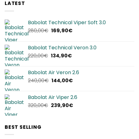
LATEST
Babolat Technical Viper Soft 3.0
Il
Il
280,00
€
169,90
€
prezzo
prezzo
originale
attuale
Babolat Technical Veron 3.0
era:
è:
Il
Il
220,00
€
134,90
€
280,00€.
169,90€.
prezzo
prezzo
originale
attuale
Babolat Air Veron 2.6
era:
è:
Il
Il
240,00
€
144,00
€
220,00€.
134,90€.
prezzo
prezzo
originale
attuale
Babolat Air Viper 2.6
era:
è:
Il
Il
320,00
€
239,90
€
240,00€.
144,00€.
prezzo
prezzo
originale
attuale
era:
è:
BEST SELLING
320,00€.
239,90€.