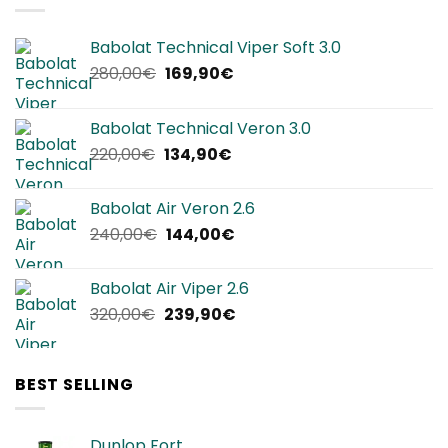
Babolat Technical Viper Soft 3.0
Il
Il
280,00
€
169,90
€
prezzo
prezzo
originale
attuale
Babolat Technical Veron 3.0
era:
è:
Il
Il
220,00
€
134,90
€
280,00€.
169,90€.
prezzo
prezzo
originale
attuale
Babolat Air Veron 2.6
era:
è:
Il
Il
240,00
€
144,00
€
220,00€.
134,90€.
prezzo
prezzo
originale
attuale
Babolat Air Viper 2.6
era:
è:
Il
Il
320,00
€
239,90
€
240,00€.
144,00€.
prezzo
prezzo
originale
attuale
era:
è:
BEST SELLING
320,00€.
239,90€.
Dunlop Fort