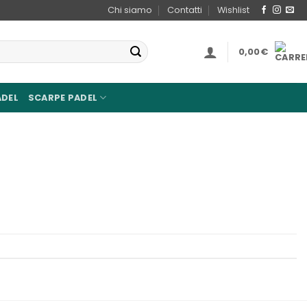
Chi siamo
Contatti
Wishlist
0,00
€
ADEL
SCARPE PADEL