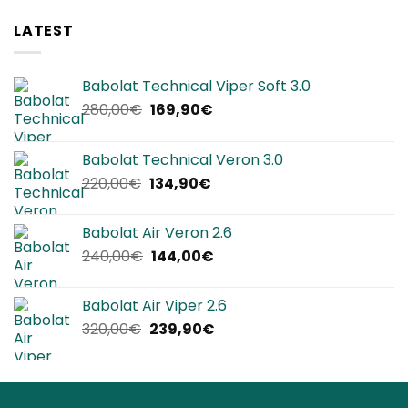
LATEST
Babolat Technical Viper Soft 3.0
Il
Il
280,00
€
169,90
€
prezzo
prezzo
originale
attuale
Babolat Technical Veron 3.0
era:
è:
Il
Il
220,00
€
134,90
€
280,00€.
169,90€.
prezzo
prezzo
originale
attuale
Babolat Air Veron 2.6
era:
è:
Il
Il
240,00
€
144,00
€
220,00€.
134,90€.
prezzo
prezzo
originale
attuale
Babolat Air Viper 2.6
era:
è:
Il
Il
320,00
€
239,90
€
240,00€.
144,00€.
prezzo
prezzo
originale
attuale
era:
è:
320,00€.
239,90€.