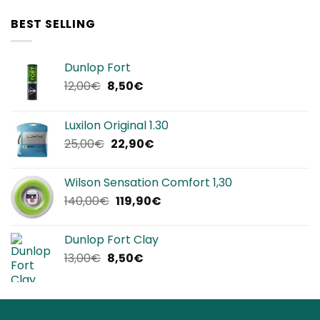
BEST SELLING
Dunlop Fort
Il
Il
12,00
€
8,50
€
prezzo
prezzo
originale
attuale
Luxilon Original 1.30
era:
è:
Il
Il
25,00
€
22,90
€
12,00€.
8,50€.
prezzo
prezzo
originale
attuale
Wilson Sensation Comfort 1,30
era:
è:
Il
Il
140,00
€
119,90
€
25,00€.
22,90€.
prezzo
prezzo
originale
attuale
Dunlop Fort Clay
era:
è:
Il
Il
13,00
€
8,50
€
140,00€.
119,90€.
prezzo
prezzo
originale
attuale
era:
è:
13,00€.
8,50€.