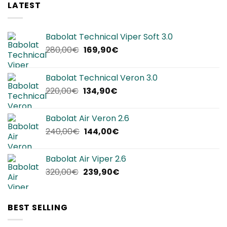
LATEST
Babolat Technical Viper Soft 3.0
Il
Il
280,00
€
169,90
€
prezzo
prezzo
originale
attuale
Babolat Technical Veron 3.0
era:
è:
Il
Il
220,00
€
134,90
€
280,00€.
169,90€.
prezzo
prezzo
originale
attuale
Babolat Air Veron 2.6
era:
è:
Il
Il
240,00
€
144,00
€
220,00€.
134,90€.
prezzo
prezzo
originale
attuale
Babolat Air Viper 2.6
era:
è:
Il
Il
320,00
€
239,90
€
240,00€.
144,00€.
prezzo
prezzo
originale
attuale
era:
è:
BEST SELLING
320,00€.
239,90€.