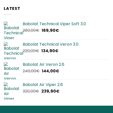
LATEST
Babolat Technical Viper Soft 3.0
Il
Il
280,00
€
169,90
€
prezzo
prezzo
originale
attuale
Babolat Technical Veron 3.0
era:
è:
Il
Il
220,00
€
134,90
€
280,00€.
169,90€.
prezzo
prezzo
originale
attuale
Babolat Air Veron 2.6
era:
è:
Il
Il
240,00
€
144,00
€
220,00€.
134,90€.
prezzo
prezzo
originale
attuale
Babolat Air Viper 2.6
era:
è:
Il
Il
320,00
€
239,90
€
240,00€.
144,00€.
prezzo
prezzo
originale
attuale
era:
è:
320,00€.
239,90€.