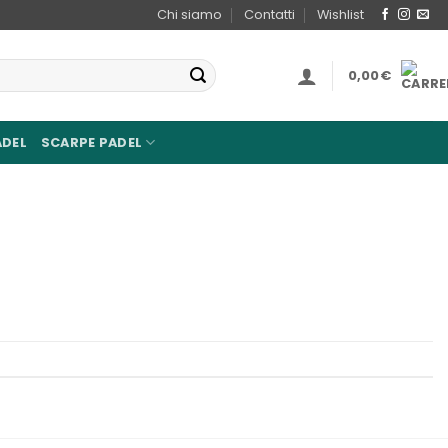
Chi siamo
Contatti
Wishlist
0,00
€
ADEL
SCARPE PADEL