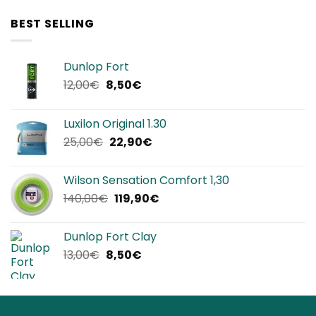
BEST SELLING
Dunlop Fort
Il
Il
12,00
€
8,50
€
prezzo
prezzo
originale
attuale
Luxilon Original 1.30
era:
è:
Il
Il
25,00
€
22,90
€
12,00€.
8,50€.
prezzo
prezzo
originale
attuale
Wilson Sensation Comfort 1,30
era:
è:
Il
Il
140,00
€
119,90
€
25,00€.
22,90€.
prezzo
prezzo
originale
attuale
Dunlop Fort Clay
era:
è:
Il
Il
13,00
€
8,50
€
140,00€.
119,90€.
prezzo
prezzo
originale
attuale
era:
è:
13,00€.
8,50€.