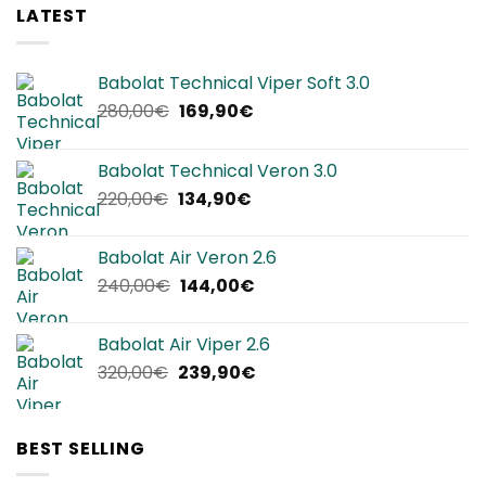
LATEST
Babolat Technical Viper Soft 3.0
Il
Il
280,00
€
169,90
€
prezzo
prezzo
originale
attuale
Babolat Technical Veron 3.0
era:
è:
Il
Il
220,00
€
134,90
€
280,00€.
169,90€.
prezzo
prezzo
originale
attuale
Babolat Air Veron 2.6
era:
è:
Il
Il
240,00
€
144,00
€
220,00€.
134,90€.
prezzo
prezzo
originale
attuale
Babolat Air Viper 2.6
era:
è:
Il
Il
320,00
€
239,90
€
240,00€.
144,00€.
prezzo
prezzo
originale
attuale
era:
è:
BEST SELLING
320,00€.
239,90€.