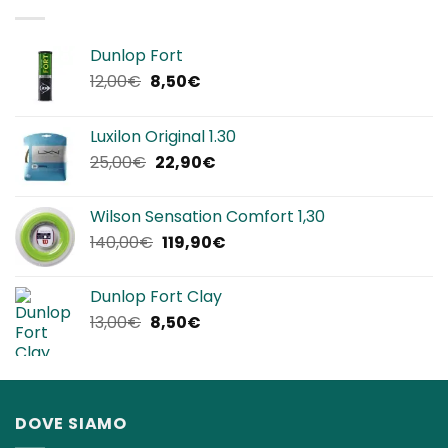
320,00€.
192,00€.
Dunlop Fort
Il
Il
12,00
€
8,50
€
prezzo
prezzo
originale
attuale
Luxilon Original 1.30
era:
è:
Il
Il
25,00
€
22,90
€
12,00€.
8,50€.
prezzo
prezzo
originale
attuale
Wilson Sensation Comfort 1,30
era:
è:
Il
Il
140,00
€
119,90
€
25,00€.
22,90€.
prezzo
prezzo
originale
attuale
Dunlop Fort Clay
era:
è:
Il
Il
13,00
€
8,50
€
140,00€.
119,90€.
prezzo
prezzo
originale
attuale
era:
è:
13,00€.
8,50€.
DOVE SIAMO