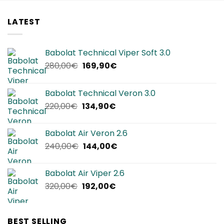
LATEST
Babolat Technical Viper Soft 3.0
Il
Il
280,00
€
169,90
€
prezzo
prezzo
originale
attuale
Babolat Technical Veron 3.0
era:
è:
Il
Il
220,00
€
134,90
€
280,00€.
169,90€.
prezzo
prezzo
originale
attuale
Babolat Air Veron 2.6
era:
è:
Il
Il
240,00
€
144,00
€
220,00€.
134,90€.
prezzo
prezzo
originale
attuale
Babolat Air Viper 2.6
era:
è:
Il
Il
320,00
€
192,00
€
240,00€.
144,00€.
prezzo
prezzo
originale
attuale
era:
è:
BEST SELLING