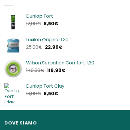
320,00€.
192,00€.
Dunlop Fort
Il
Il
12,00
€
8,50
€
prezzo
prezzo
originale
attuale
Luxilon Original 1.30
era:
è:
Il
Il
25,00
€
22,90
€
12,00€.
8,50€.
prezzo
prezzo
originale
attuale
Wilson Sensation Comfort 1,30
era:
è:
Il
Il
140,00
€
119,90
€
25,00€.
22,90€.
prezzo
prezzo
originale
attuale
Dunlop Fort Clay
era:
è:
Il
Il
13,00
€
8,50
€
140,00€.
119,90€.
prezzo
prezzo
originale
attuale
era:
è:
13,00€.
8,50€.
DOVE SIAMO