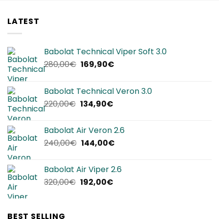
LATEST
Babolat Technical Viper Soft 3.0
Il
Il
280,00
€
169,90
€
prezzo
prezzo
originale
attuale
Babolat Technical Veron 3.0
era:
è:
Il
Il
220,00
€
134,90
€
280,00€.
169,90€.
prezzo
prezzo
originale
attuale
Babolat Air Veron 2.6
era:
è:
Il
Il
240,00
€
144,00
€
220,00€.
134,90€.
prezzo
prezzo
originale
attuale
Babolat Air Viper 2.6
era:
è:
Il
Il
320,00
€
192,00
€
240,00€.
144,00€.
prezzo
prezzo
originale
attuale
era:
è:
BEST SELLING