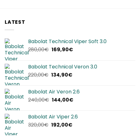
LATEST
Babolat Technical Viper Soft 3.0
Il
Il
280,00
€
169,90
€
prezzo
prezzo
originale
attuale
Babolat Technical Veron 3.0
era:
è:
Il
Il
220,00
€
134,90
€
280,00€.
169,90€.
prezzo
prezzo
originale
attuale
Babolat Air Veron 2.6
era:
è:
Il
Il
240,00
€
144,00
€
220,00€.
134,90€.
prezzo
prezzo
originale
attuale
Babolat Air Viper 2.6
era:
è:
Il
Il
320,00
€
192,00
€
240,00€.
144,00€.
prezzo
prezzo
originale
attuale