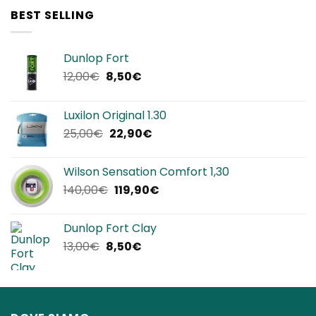
era:
è:
BEST SELLING
320,00€.
192,00€.
Dunlop Fort
Il
Il
12,00
€
8,50
€
prezzo
prezzo
originale
attuale
Luxilon Original 1.30
era:
è:
Il
Il
25,00
€
22,90
€
12,00€.
8,50€.
prezzo
prezzo
originale
attuale
Wilson Sensation Comfort 1,30
era:
è:
Il
Il
140,00
€
119,90
€
25,00€.
22,90€.
prezzo
prezzo
originale
attuale
Dunlop Fort Clay
era:
è:
Il
Il
13,00
€
8,50
€
140,00€.
119,90€.
prezzo
prezzo
originale
attuale
era:
è:
13,00€.
8,50€.