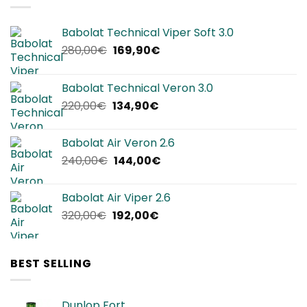
Babolat Technical Viper Soft 3.0
Il
Il
280,00
€
169,90
€
prezzo
prezzo
originale
attuale
Babolat Technical Veron 3.0
era:
è:
Il
Il
220,00
€
134,90
€
280,00€.
169,90€.
prezzo
prezzo
originale
attuale
Babolat Air Veron 2.6
era:
è:
Il
Il
240,00
€
144,00
€
220,00€.
134,90€.
prezzo
prezzo
originale
attuale
Babolat Air Viper 2.6
era:
è:
Il
Il
320,00
€
192,00
€
240,00€.
144,00€.
prezzo
prezzo
originale
attuale
era:
è:
BEST SELLING
320,00€.
192,00€.
Dunlop Fort