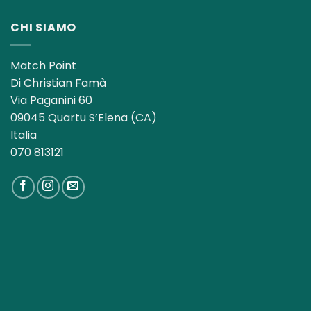
era:
è:
13,00€.
8,50€.
CHI SIAMO
Match Point
Di Christian Famà
Via Paganini 60
09045 Quartu S’Elena (CA)
Italia
070 813121