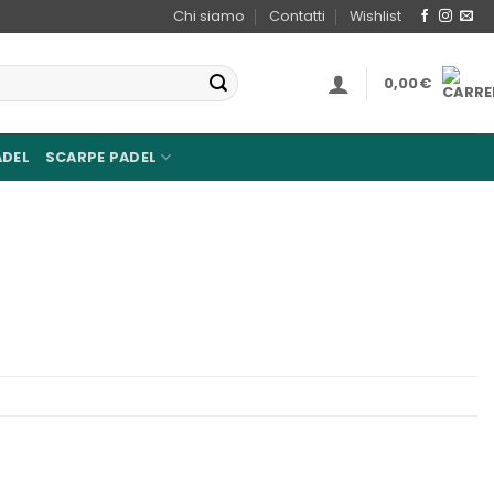
Chi siamo
Contatti
Wishlist
0,00
€
ADEL
SCARPE PADEL