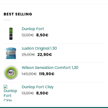
BEST SELLING
Dunlop Fort
Il
Il
12,00
€
8,50
€
prezzo
prezzo
originale
attuale
Luxilon Original 1.30
era:
è:
Il
Il
25,00
€
22,90
€
12,00€.
8,50€.
prezzo
prezzo
originale
attuale
Wilson Sensation Comfort 1,30
era:
è:
Il
Il
140,00
€
119,90
€
25,00€.
22,90€.
prezzo
prezzo
originale
attuale
Dunlop Fort Clay
era:
è:
Il
Il
13,00
€
8,50
€
140,00€.
119,90€.
prezzo
prezzo
originale
attuale