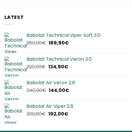
LATEST
Babolat Technical Viper Soft 3.0
Il
Il
280,00
€
169,90
€
prezzo
prezzo
originale
attuale
Babolat Technical Veron 3.0
era:
è:
Il
Il
220,00
€
134,90
€
280,00€.
169,90€.
prezzo
prezzo
originale
attuale
Babolat Air Veron 2.6
era:
è:
Il
Il
240,00
€
144,00
€
220,00€.
134,90€.
prezzo
prezzo
originale
attuale
Babolat Air Viper 2.6
era:
è:
Il
Il
320,00
€
192,00
€
240,00€.
144,00€.
prezzo
prezzo
originale
attuale