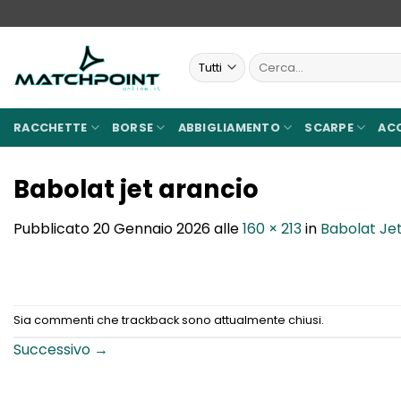
Salta
ai
contenuti
Cerca:
RACCHETTE
BORSE
ABBIGLIAMENTO
SCARPE
AC
Babolat jet arancio
Pubblicato
20 Gennaio 2026
alle
160 × 213
in
Babolat Je
Sia commenti che trackback sono attualmente chiusi.
Successivo
→