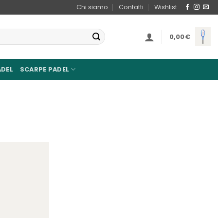
Chi siamo
Contatti
Wishlist
0,00
€
ADEL
SCARPE PADEL