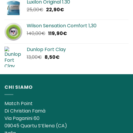
Luxilon Original 1.30
era:
è:
Il
Il
25,00
€
22,90
€
12,00€.
8,50€.
prezzo
prezzo
originale
attuale
Wilson Sensation Comfort 1,30
era:
è:
Il
Il
140,00
€
119,90
€
25,00€.
22,90€.
prezzo
prezzo
originale
attuale
Dunlop Fort Clay
era:
è:
Il
Il
13,00
€
8,50
€
140,00€.
119,90€.
prezzo
prezzo
originale
attuale
era:
è:
13,00€.
8,50€.
CHI SIAMO
Match Point
Di Christian Famà
Via Paganini 60
09045 Quartu S’Elena (CA)