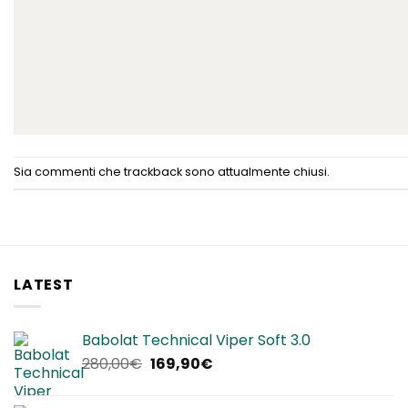
Sia commenti che trackback sono attualmente chiusi.
LATEST
Babolat Technical Viper Soft 3.0
Il
Il
280,00
€
169,90
€
prezzo
prezzo
originale
attuale