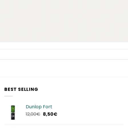
BEST SELLING
Dunlop Fort
Il
Il
12,00
€
8,50
€
prezzo
prezzo
originale
attuale