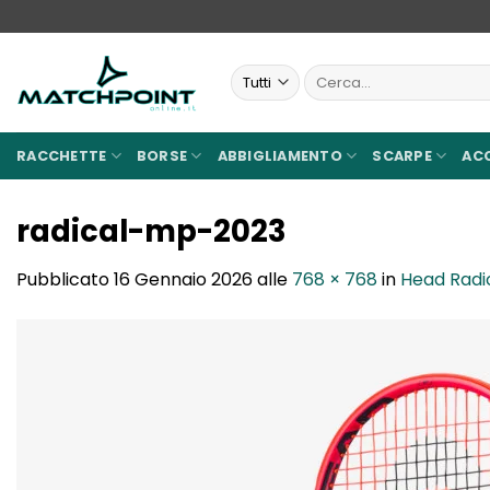
Salta
ai
contenuti
Cerca:
RACCHETTE
BORSE
ABBIGLIAMENTO
SCARPE
AC
radical-mp-2023
Pubblicato
16 Gennaio 2026
alle
768 × 768
in
Head Radi