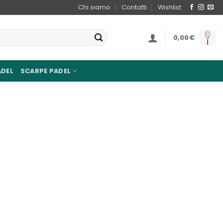
Chi siamo
Contatti
Wishlist
0,00
€
ADEL
SCARPE PADEL