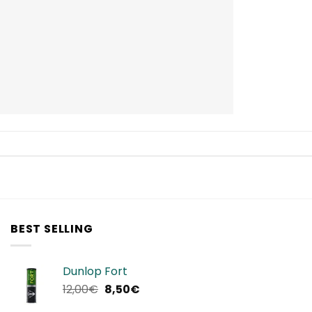
BEST SELLING
Dunlop Fort
Il
Il
12,00
€
8,50
€
prezzo
prezzo