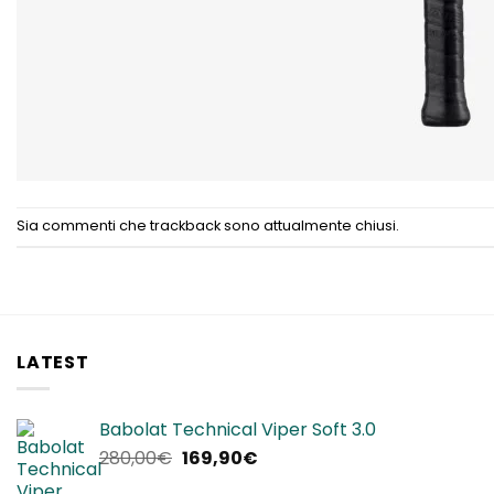
Sia commenti che trackback sono attualmente chiusi.
LATEST
Babolat Technical Viper Soft 3.0
Il
Il
280,00
€
169,90
€
prezzo
prezzo