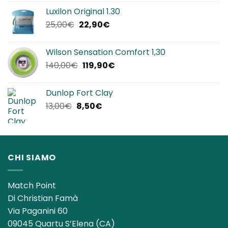
originale
attuale
Luxilon Original 1.30
era:
è:
Il
Il
25,00
€
22,90
€
12,00€.
8,50€.
prezzo
prezzo
originale
attuale
Wilson Sensation Comfort 1,30
era:
è:
Il
Il
140,00
€
119,90
€
25,00€.
22,90€.
prezzo
prezzo
originale
attuale
Dunlop Fort Clay
era:
è:
Il
Il
13,00
€
8,50
€
140,00€.
119,90€.
prezzo
prezzo
originale
attuale
era:
è:
13,00€.
8,50€.
CHI SIAMO
Match Point
Di Christian Famà
Via Paganini 60
09045 Quartu S’Elena (CA)