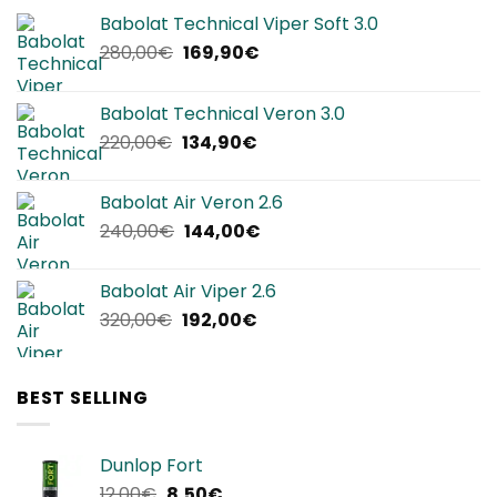
Babolat Technical Viper Soft 3.0
Il
Il
280,00
€
169,90
€
prezzo
prezzo
originale
attuale
Babolat Technical Veron 3.0
era:
è:
Il
Il
220,00
€
134,90
€
280,00€.
169,90€.
prezzo
prezzo
originale
attuale
Babolat Air Veron 2.6
era:
è:
Il
Il
240,00
€
144,00
€
220,00€.
134,90€.
prezzo
prezzo
originale
attuale
Babolat Air Viper 2.6
era:
è:
Il
Il
320,00
€
192,00
€
240,00€.
144,00€.
prezzo
prezzo
originale
attuale
era:
è:
BEST SELLING
320,00€.
192,00€.
Dunlop Fort
Il
Il
12,00
€
8,50
€