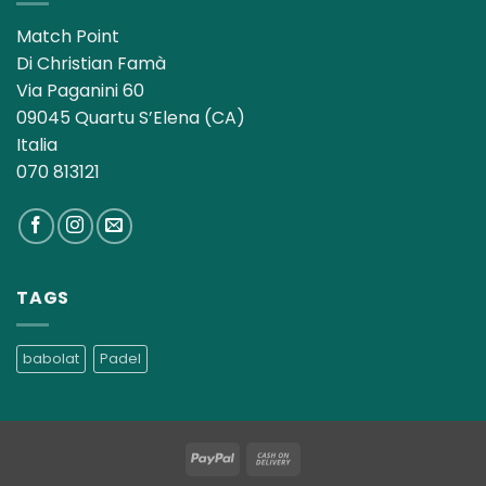
Match Point
Di Christian Famà
Via Paganini 60
09045 Quartu S’Elena (CA)
Italia
070 813121
TAGS
babolat
Padel
PayPal
Cash
On