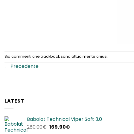
Sia commenti che trackback sono attualmente chiusi.
←
Precedente
LATEST
Babolat Technical Viper Soft 3.0
Il
Il
280,00
€
169,90
€
prezzo
prezzo