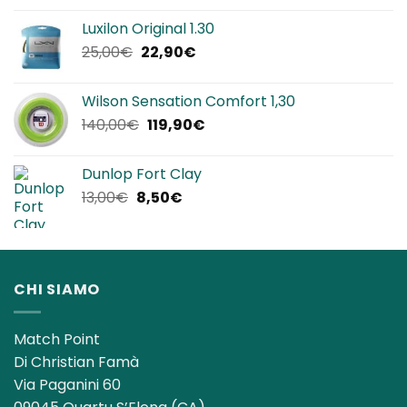
originale
attuale
Luxilon Original 1.30
era:
è:
Il
Il
25,00
€
22,90
€
12,00€.
8,50€.
prezzo
prezzo
originale
attuale
Wilson Sensation Comfort 1,30
era:
è:
Il
Il
140,00
€
119,90
€
25,00€.
22,90€.
prezzo
prezzo
originale
attuale
Dunlop Fort Clay
era:
è:
Il
Il
13,00
€
8,50
€
140,00€.
119,90€.
prezzo
prezzo
originale
attuale
era:
è:
13,00€.
8,50€.
CHI SIAMO
Match Point
Di Christian Famà
Via Paganini 60