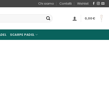
Chi siamo
Contatti
Wishlist
0,00
€
ADEL
SCARPE PADEL