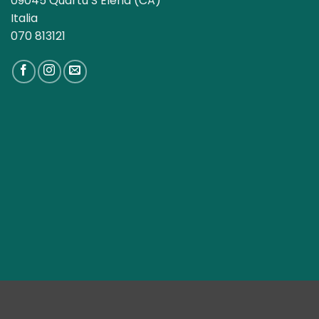
09045 Quartu S’Elena (CA)
Italia
070 813121