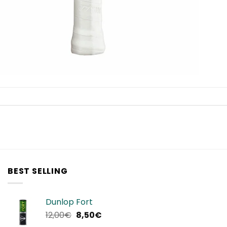
BEST SELLING
Dunlop Fort
Il
Il
12,00
€
8,50
€
prezzo
prezzo