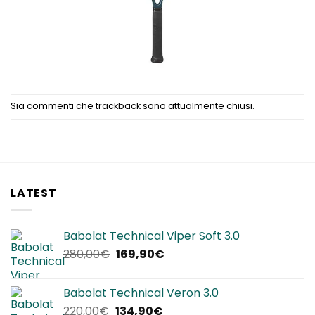
Sia commenti che trackback sono attualmente chiusi.
LATEST
Babolat Technical Viper Soft 3.0
Il
Il
280,00
€
169,90
€
prezzo
prezzo
originale
attuale
Babolat Technical Veron 3.0
era:
è:
Il
Il
220,00
€
134,90
€
280,00€.
169,90€.