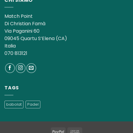
CHI SIAMO
Match Point
Di Christian Famà
Via Paganini 60
09045 Quartu S’Elena (CA)
Italia
070 813121
TAGS
babolat
Padel
PayPal
Cash