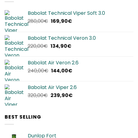
Babolat Technical Viper Soft 3.0
Il
Il
280,00
€
169,90
€
prezzo
prezzo
originale
attuale
Babolat Technical Veron 3.0
era:
è:
Il
Il
220,00
€
134,90
€
280,00€.
169,90€.
prezzo
prezzo
originale
attuale
Babolat Air Veron 2.6
era:
è:
Il
Il
240,00
€
144,00
€
220,00€.
134,90€.
prezzo
prezzo
originale
attuale
Babolat Air Viper 2.6
era:
è:
Il
Il
320,00
€
239,90
€
240,00€.
144,00€.
prezzo
prezzo
originale
attuale
era:
è:
BEST SELLING
320,00€.
239,90€.
Dunlop Fort