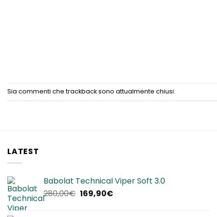
Sia commenti che trackback sono attualmente chiusi.
LATEST
Babolat Technical Viper Soft 3.0
Il
Il
280,00
€
169,90
€
prezzo
prezzo
originale
attuale