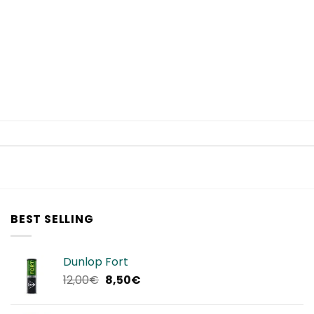
BEST SELLING
Dunlop Fort
Il
Il
12,00
€
8,50
€
prezzo
prezzo
originale
attuale