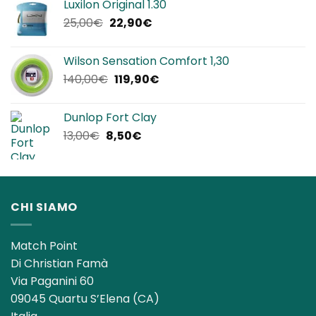
Luxilon Original 1.30
era:
è:
Il
Il
25,00
€
22,90
€
12,00€.
8,50€.
prezzo
prezzo
originale
attuale
Wilson Sensation Comfort 1,30
era:
è:
Il
Il
140,00
€
119,90
€
25,00€.
22,90€.
prezzo
prezzo
originale
attuale
Dunlop Fort Clay
era:
è:
Il
Il
13,00
€
8,50
€
140,00€.
119,90€.
prezzo
prezzo
originale
attuale
era:
è:
13,00€.
8,50€.
CHI SIAMO
Match Point
Di Christian Famà
Via Paganini 60
09045 Quartu S’Elena (CA)