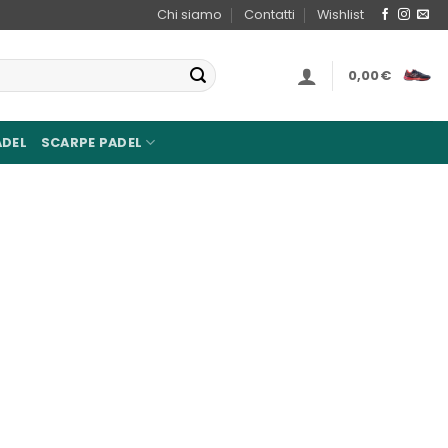
Chi siamo
Contatti
Wishlist
0,00
€
ADEL
SCARPE PADEL