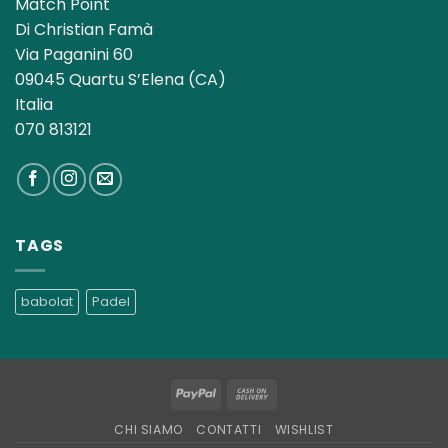
Match Point
Di Christian Famà
Via Paganini 60
09045 Quartu S’Elena (CA)
Italia
070 813121
TAGS
babolat
Padel
PayPal
Cash
On
CHI SIAMO
CONTATTI
WISHLIST
Delivery