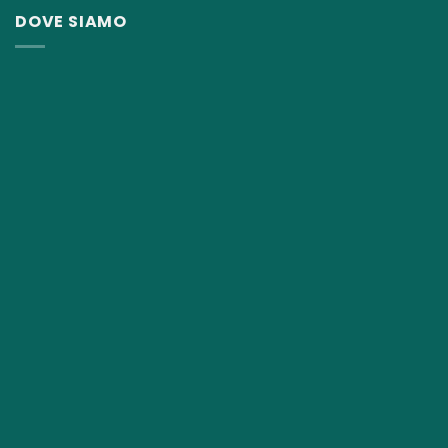
320,00€.
239,90€.
DOVE SIAMO