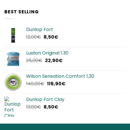
BEST SELLING
Dunlop Fort
Il
Il
12,00
€
8,50
€
prezzo
prezzo
originale
attuale
Luxilon Original 1.30
era:
è:
Il
Il
25,00
€
22,90
€
12,00€.
8,50€.
prezzo
prezzo
originale
attuale
Wilson Sensation Comfort 1,30
era:
è:
Il
Il
140,00
€
119,90
€
25,00€.
22,90€.
prezzo
prezzo
originale
attuale
Dunlop Fort Clay
era:
è:
Il
Il
13,00
€
8,50
€
140,00€.
119,90€.
prezzo
prezzo
originale
attuale
era:
è: