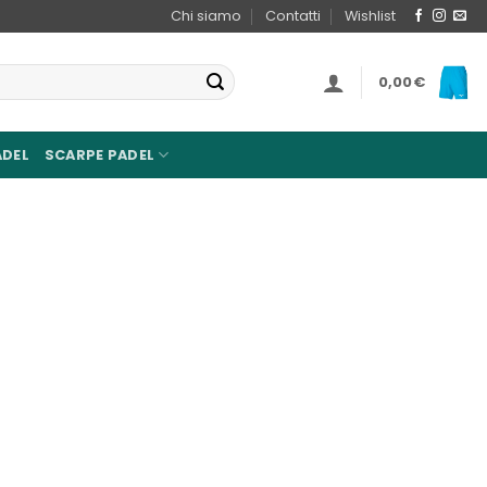
Chi siamo
Contatti
Wishlist
0,00
€
ADEL
SCARPE PADEL