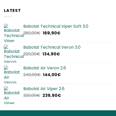
LATEST
Babolat Technical Viper Soft 3.0
Il
Il
280,00
€
169,90
€
prezzo
prezzo
originale
attuale
Babolat Technical Veron 3.0
era:
è:
Il
Il
220,00
€
134,90
€
280,00€.
169,90€.
prezzo
prezzo
originale
attuale
Babolat Air Veron 2.6
era:
è:
Il
Il
240,00
€
144,00
€
220,00€.
134,90€.
prezzo
prezzo
originale
attuale
Babolat Air Viper 2.6
era:
è:
Il
Il
320,00
€
239,90
€
240,00€.
144,00€.
prezzo
prezzo
originale
attuale
era:
è: