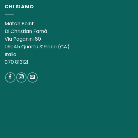
13,00€.
8,50€.
CHI SIAMO
Match Point
Di Christian Famà
Via Paganini 60
09045 Quartu S’Elena (CA)
Italia
070 813121