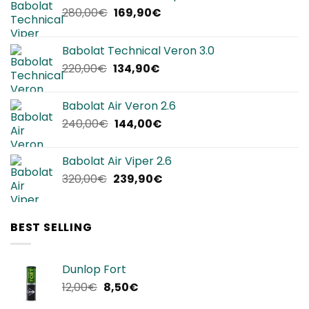
Il
Il
280,00
€
169,90
€
prezzo
prezzo
originale
attuale
Babolat Technical Veron 3.0
era:
è:
Il
Il
220,00
€
134,90
€
280,00€.
169,90€.
prezzo
prezzo
originale
attuale
Babolat Air Veron 2.6
era:
è:
Il
Il
240,00
€
144,00
€
220,00€.
134,90€.
prezzo
prezzo
originale
attuale
Babolat Air Viper 2.6
era:
è:
Il
Il
320,00
€
239,90
€
240,00€.
144,00€.
prezzo
prezzo
originale
attuale
era:
è:
BEST SELLING
320,00€.
239,90€.
Dunlop Fort
Il
Il
12,00
€
8,50
€
prezzo
prezzo