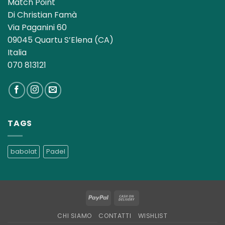
Match Point
Di Christian Famà
Via Paganini 60
09045 Quartu S’Elena (CA)
Italia
070 813121
TAGS
babolat
Padel
PayPal
Cash
On
CHI SIAMO
CONTATTI
WISHLIST
Delivery