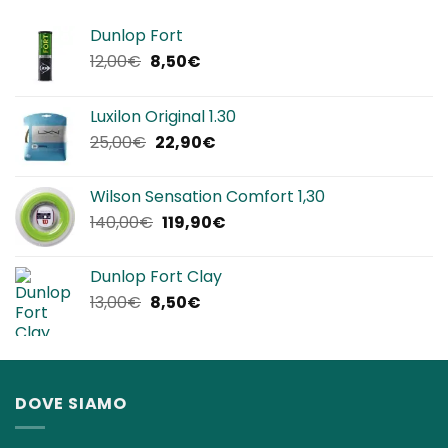
Dunlop Fort
Il
Il
12,00
€
8,50
€
prezzo
prezzo
originale
attuale
Luxilon Original 1.30
era:
è:
Il
Il
25,00
€
22,90
€
12,00€.
8,50€.
prezzo
prezzo
originale
attuale
Wilson Sensation Comfort 1,30
era:
è:
Il
Il
140,00
€
119,90
€
25,00€.
22,90€.
prezzo
prezzo
originale
attuale
Dunlop Fort Clay
era:
è:
Il
Il
13,00
€
8,50
€
140,00€.
119,90€.
prezzo
prezzo
originale
attuale
era:
è:
13,00€.
8,50€.
DOVE SIAMO