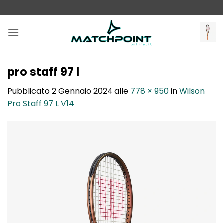
Salta
ai
contenuti
pro staff 97 l
Pubblicato
2 Gennaio 2024
alle
778 × 950
in
Wilson
Pro Staff 97 L V14