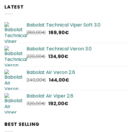
LATEST
Babolat Technical Viper Soft 3.0
Il
Il
280,00
€
169,90
€
prezzo
prezzo
originale
attuale
Babolat Technical Veron 3.0
era:
è:
Il
Il
220,00
€
134,90
€
280,00€.
169,90€.
prezzo
prezzo
originale
attuale
Babolat Air Veron 2.6
era:
è:
Il
Il
240,00
€
144,00
€
220,00€.
134,90€.
prezzo
prezzo
originale
attuale
Babolat Air Viper 2.6
era:
è:
Il
Il
320,00
€
192,00
€
240,00€.
144,00€.
prezzo
prezzo
originale
attuale
era:
è:
BEST SELLING
320,00€.
192,00€.