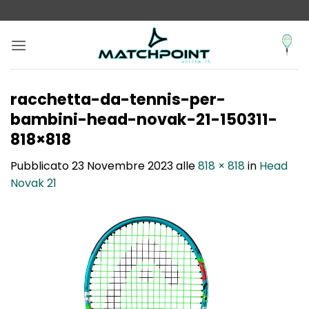
Salta
ai
contenuti
racchetta-da-tennis-per-
bambini-head-novak-21-150311-
818×818
Pubblicato
23 Novembre 2023
alle
818 × 818
in
Head
Novak 21