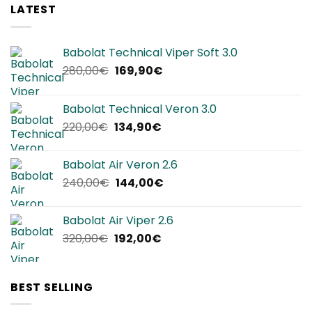
LATEST
Babolat Technical Viper Soft 3.0
Il
Il
280,00
€
169,90
€
prezzo
prezzo
originale
attuale
Babolat Technical Veron 3.0
era:
è:
Il
Il
220,00
€
134,90
€
280,00€.
169,90€.
prezzo
prezzo
originale
attuale
Babolat Air Veron 2.6
era:
è:
Il
Il
240,00
€
144,00
€
220,00€.
134,90€.
prezzo
prezzo
originale
attuale
Babolat Air Viper 2.6
era:
è:
Il
Il
320,00
€
192,00
€
240,00€.
144,00€.
prezzo
prezzo
originale
attuale
era:
è:
BEST SELLING
320,00€.
192,00€.