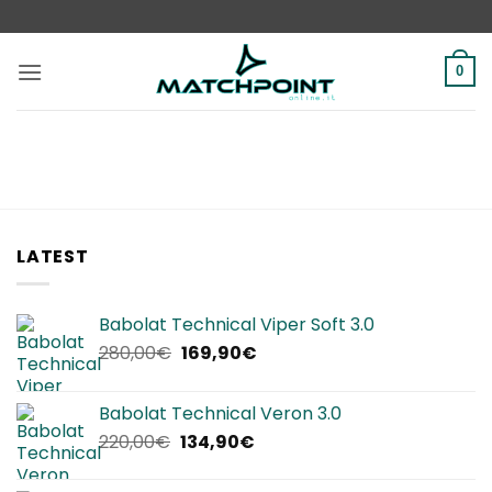
Salta
ai
contenuti
0
LATEST
Babolat Technical Viper Soft 3.0
Il
Il
280,00
€
169,90
€
prezzo
prezzo
originale
attuale
Babolat Technical Veron 3.0
era:
è:
Il
Il
220,00
€
134,90
€
280,00€.
169,90€.
prezzo
prezzo
originale
attuale